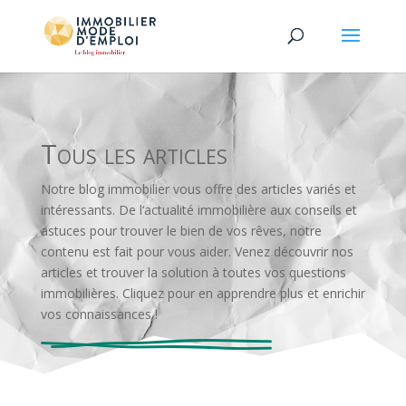
Tous les articles
Not
re
blog
immobil
ier
v
ous
off
re
des
articles
vari
és
et
int
é
ress
ants
.
De
l
‘
actual
ité
imm
ob
ili
ère
aux
con
se
ils
et
ast
uces
pour
trou
ver
le
b
ien
de
v
os
r
ê
ves
,
not
re
cont
en
u
est
f
ait
pour
v
ous
a
ider
.
V
enez
dé
c
ou
v
rir
nos
articles
et
trou
ver
la
solution
à
t
out
es
v
os
questions
imm
ob
ili
è
res
.
Cl
ique
z
pour
en
appre
nd
re
plus
et
enrich
ir
v
os
con
na
iss
ances
!
Newsletter