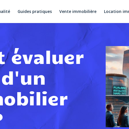
alité
Guides pratiques
Vente immobilière
Location im
 évaluer
 d'un
obilier
?