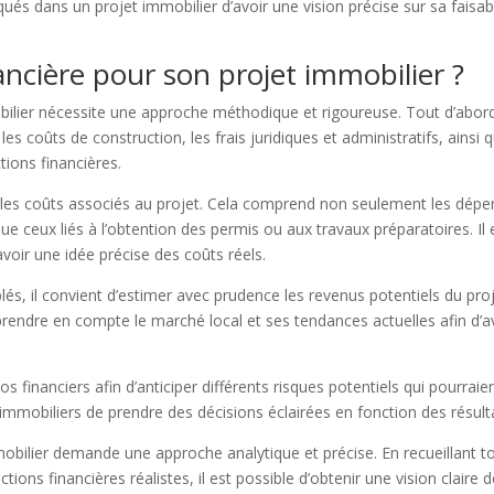
ués dans un projet immobilier d’avoir une vision précise sur sa faisa
ncière pour son projet immobilier ?
lier nécessite une approche méthodique et rigoureuse. Tout d’abord, il
 les coûts de construction, les frais juridiques et administratifs, ain
tions financières.
on les coûts associés au projet. Cela comprend non seulement les dépe
s que ceux liés à l’obtention des permis ou aux travaux préparatoires
’avoir une idée précise des coûts réels.
s, il convient d’estimer avec prudence les revenus potentiels du proje
 prendre en compte le marché local et ses tendances actuelles afin d’a
ios financiers afin d’anticiper différents risques potentiels qui pourraie
immobiliers de prendre des décisions éclairées en fonction des résul
 immobilier demande une approche analytique et précise. En recueillant 
tions financières réalistes, il est possible d’obtenir une vision claire 