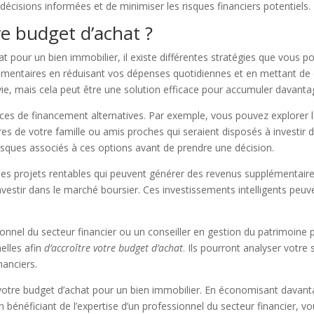
écisions informées et de minimiser les risques financiers potentiels.
 budget d’achat ?
 pour un bien immobilier, il existe différentes stratégies que vous p
mentaires en réduisant vos dépenses quotidiennes et en mettant de c
ie, mais cela peut être une solution efficace pour accumuler davanta
es de financement alternatives. Par exemple, vous pouvez explorer la 
bres de votre famille ou amis proches qui seraient disposés à investir 
risques associés à ces options avant de prendre une décision.
ans des projets rentables qui peuvent générer des revenus supplémentair
u investir dans le marché boursier. Ces investissements intelligents p
nel du secteur financier ou un conseiller en gestion du patrimoine pou
elles afin
d’accroître
votre budget
d’achat
. Ils pourront analyser votre
nanciers.
r votre budget d’achat pour un bien immobilier. En économisant davan
n bénéficiant de l’expertise d’un professionnel du secteur financier, 