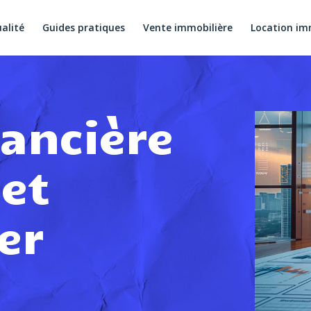
alité
Guides pratiques
Vente immobilière
Location im
nancière
jet
er