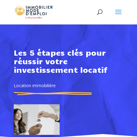
Les 5 étapes clés pour
réussir votre
investissement locatif
Location immobilière