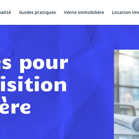
alité
Guides pratiques
Vente immobilière
Location im
es pour
isition
ère