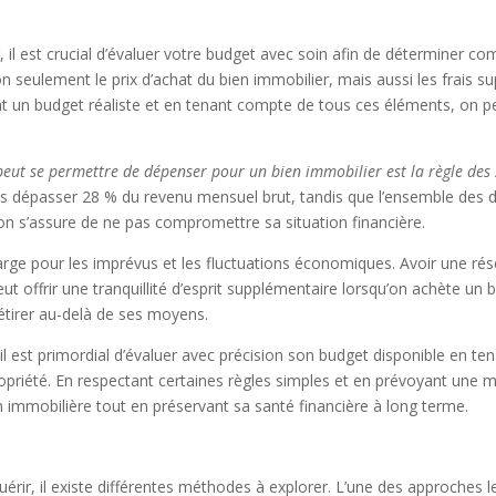
, il est crucial d’évaluer votre budget avec soin afin de déterminer 
on seulement le prix d’achat du bien immobilier, mais aussi les frais s
nt un budget réaliste et en tenant compte de tous ces éléments, on peu
ut se permettre de dépenser pour un bien immobilier est la règle des
s dépasser 28 % du revenu mensuel brut, tandis que l’ensemble des 
on s’assure de ne pas compromettre sa situation financière.
e pour les imprévus et les fluctuations économiques. Avoir une réser
offrir une tranquillité d’esprit supplémentaire lorsqu’on achète un bie
’étirer au-delà de ses moyens.
, il est primordial d’évaluer avec précision son budget disponible en t
ropriété. En respectant certaines règles simples et en prévoyant une
n immobilière tout en préservant sa santé financière à long terme.
é
érir, il existe différentes méthodes à explorer. L’une des approches l