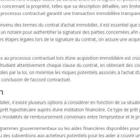
concernant la propriété, telles que sa description détaillée, ses limit
processus contractuel garantit une transaction immobilière transpare
onvenu des termes du contrat d’achat immobilier, il est essentiel que
 à un notaire pour authentifier la signature des parties concernées afin d
s étapes légales lors de la signature du contrat, on assure une acqu
iés au processus contractuel lors d’une acquisition immobilière est cru
 étudiant attentivement chaque clause du contrat, en obtenant des con
ies par la loi, on minimise les risques potentiels associés à l’achat d
a conclusion de l’accord contractuel.
n
lier, il existe plusieurs options à considérer en fonction de sa situat
 prêt hypothécaire auprès d’une institution financière. Ce type de p
 des modalités de remboursement convenues entre l’emprunteur et le pr
ogrammes gouvernementaux ou les aides financières disponibles pour fac
 des subventions aux acheteurs potentiels pour les aider à couvrir une 