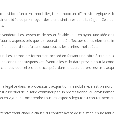
l’acquisition d’un bien immobilier, il est important d’être stratégique 
oir une idée du prix moyen des biens similaires dans la région. Cela p
ns.
e vendeur, il est essentiel de rester flexible tout en ayant une idée cl
’autres aspects tels que les réparations à effectuer ou les éléments i
à un accord satisfaisant pour toutes les parties impliquées.
, il est temps de formaliser l’accord en faisant une offre écrite. Cett
 les conditions suspensives éventuelles et la date prévue pour la conc
chances que celle-ci soit acceptée dans le cadre du processus d’acqui
la légalité dans le processus d’acquisition immobilière, il est primord
 est essentiel de le faire examiner par un professionnel du droit immob
tion en vigueur. Comprendre tous les aspects légaux du contrat perme
tentivement chaque clause du contrat avant de le signer, en posant de