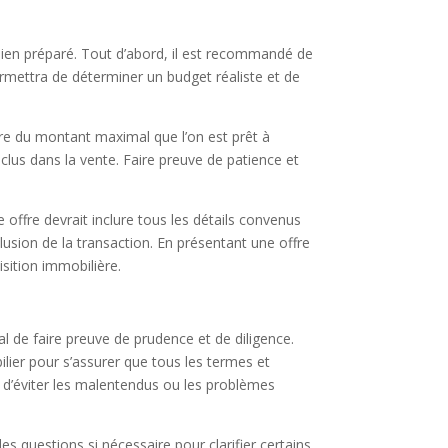
et bien préparé. Tout d’abord, il est recommandé de
ermettra de déterminer un budget réaliste et de
aire du montant maximal que l’on est prêt à
nclus dans la vente. Faire preuve de patience et
e offre devrait inclure tous les détails convenus
lusion de la transaction. En présentant une offre
sition immobilière.
ial de faire preuve de prudence et de diligence.
ilier pour s’assurer que tous les termes et
t d’éviter les malentendus ou les problèmes
s questions si nécessaire pour clarifier certains